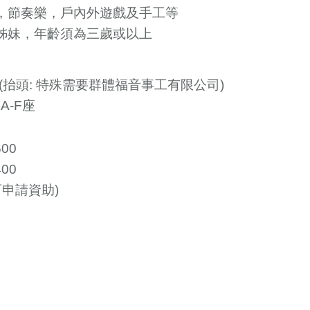
話劇，節奏樂，戶內外遊戲及手工等
兄弟姊妹，年齡須為三歲或以上
抬頭: 特殊需要群體福音事工有限公司)
A-F座
00
00
可申請資助)