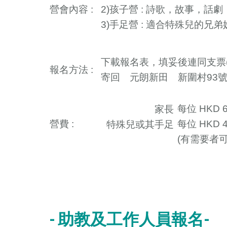
營會內容 :
2)孩子營 : 詩歌，故事，
3)手足營 : 適合特殊兒的
下載報名表，填妥後連同支票(
報名方法 :
寄回 元朗新田 新圍村93號
每位 HKD 6
家長
營費 :
每位 HKD 4
特殊兒或其手足
(有需要者
- 助教及工作人員報名-