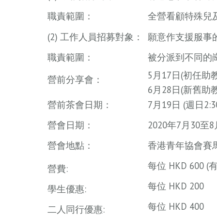
職責範圍：
全營看顧特殊兒
(2) 工作人員招募對象：
願意作支援服事
職責範圍：
被分派到不同的
5月17日(初任助
營前分享會：
6月28日(新舊助教) 
營前茶會日期：
7月19日 (週日2:30
營會日期：
2020年7月30
營會地點：
香港青年協會賽
每位 HKD 600
營費:
每位 HKD 200
學生優惠:
每位 HKD 400
二人同行優惠: