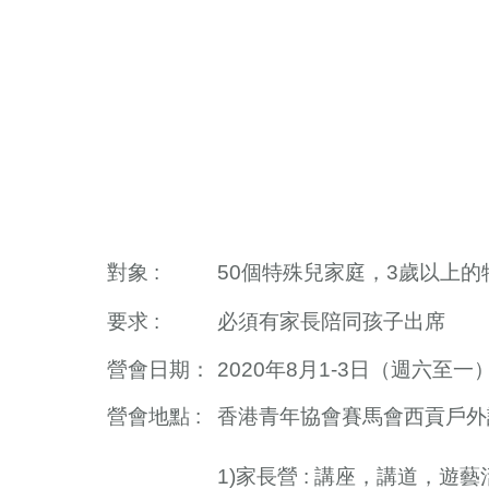
對象 :
50個特殊兒家庭，3歲以上
要求 :
必須有家長陪同孩子出席
營會日期：
2020年8月1-3日（週六至一
營會地點 :
香港青年協會賽馬會西貢戶
1)家長營 : 講座，講道，