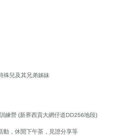
的特殊兒及其兄弟姊妹
）
外訓練營
(新界西貢大網仔道DD256地段)
遊藝活動，休閒下午茶，見證分享等