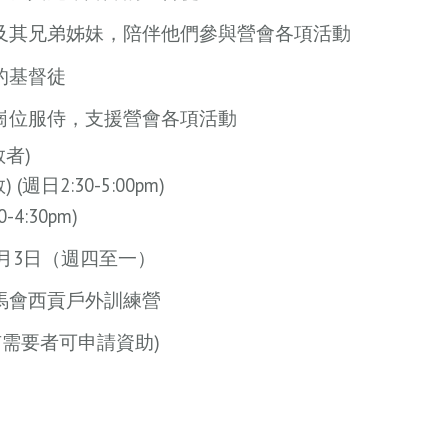
及其兄弟姊妹，陪伴他們參與營會各項活動
的基督徒
崗位服侍，支援營會各項活動
教者)
(週日2:30-5:00pm)
-4:30pm)
至8月3日（週四至一）
馬會西貢戶外訓練營
 (有需要者可申請資助)